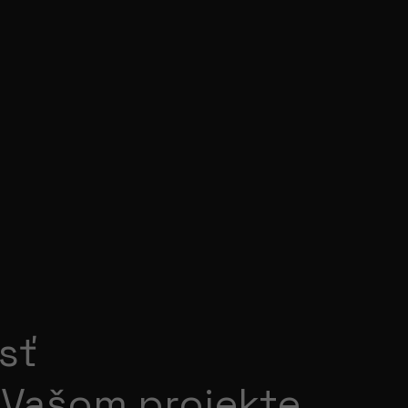
osť
 Vašom projekte.